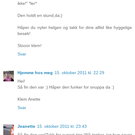
ikke!" *ler*
Den holdt en stund,da;)
Håper du nyter helgen og takk for dine alltid like hyggelige
besøk!
Stooor klem!
Svar
Hjemme hos meg
15. oktober 2011 kl. 22:29
Hei!
Så fin den var :) Håper den funker for snuppa da :)
Klem Anette
Svar
Jeanette
15. oktober 2011 kl. 23:43
Så fin den var!Takk for supert tips:)Nå tenker jeg hun sover