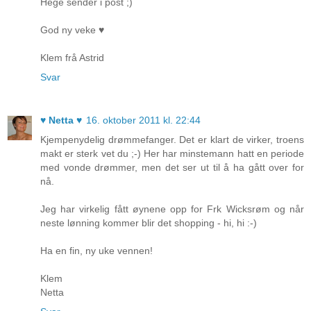
Hege sender i post ;)
God ny veke ♥
Klem frå Astrid
Svar
♥ Netta ♥
16. oktober 2011 kl. 22:44
Kjempenydelig drømmefanger. Det er klart de virker, troens
makt er sterk vet du ;-) Her har minstemann hatt en periode
med vonde drømmer, men det ser ut til å ha gått over for
nå.
Jeg har virkelig fått øynene opp for Frk Wicksrøm og når
neste lønning kommer blir det shopping - hi, hi :-)
Ha en fin, ny uke vennen!
Klem
Netta