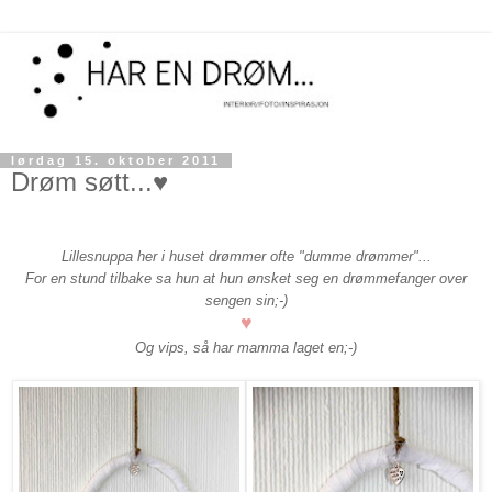
lørdag 15. oktober 2011
Drøm søtt...♥
Lillesnuppa her i huset drømmer ofte "dumme drømmer"...
For en stund tilbake sa hun at hun ønsket seg en drømmefanger over
sengen sin;-)
♥
Og vips, så har mamma laget en;-)