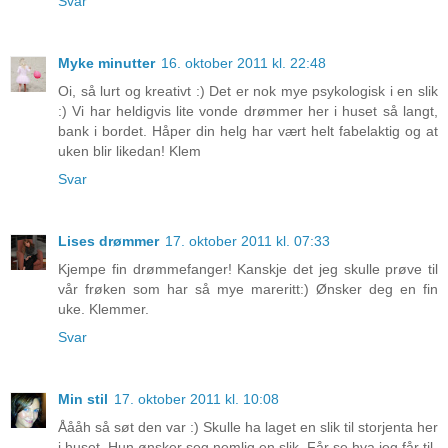
Svar
Myke minutter
16. oktober 2011 kl. 22:48
Oi, så lurt og kreativt :) Det er nok mye psykologisk i en slik
:) Vi har heldigvis lite vonde drømmer her i huset så langt,
bank i bordet. Håper din helg har vært helt fabelaktig og at
uken blir likedan! Klem
Svar
Lises drømmer
17. oktober 2011 kl. 07:33
Kjempe fin drømmefanger! Kanskje det jeg skulle prøve til
vår frøken som har så mye mareritt:) Ønsker deg en fin
uke. Klemmer.
Svar
Min stil
17. oktober 2011 kl. 10:08
Åååh så søt den var :) Skulle ha laget en slik til storjenta her
i huset. Hun ønsker seg nemlig en slik. Får se hva jeg får til.