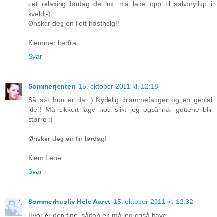
det relaxing lørdag de lux, må lade opp til sølvbryllup i
kveld;-)
Ønsker deg en flott høsthelg!!
Klemmer herfra
Svar
Sommerjenten
15. oktober 2011 kl. 12:18
Så søt hun er da :) Nydelig drømmefanger og en genial
ide`! Må sikkert lage noe slikt jeg også når guttene blir
større :)
Ønsker deg en fin lørdag!
Klem Lene
Svar
Sommerhusliv Hele Aaret
15. oktober 2011 kl. 12:32
Hvor er den fine, sådan en må jeg også have.