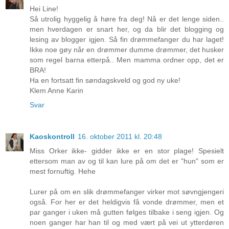
Hei Line!
Så utrolig hyggelig å høre fra deg! Nå er det lenge siden..
men hverdagen er snart her, og da blir det blogging og
lesing av blogger igjen. Så fin drømmefanger du har laget!
Ikke noe gøy når en drømmer dumme drømmer, det husker
som regel barna etterpå.. Men mamma ordner opp, det er
BRA!
Ha en fortsatt fin søndagskveld og god ny uke!
Klem Anne Karin
Svar
Kaoskontroll
16. oktober 2011 kl. 20:48
Miss Orker ikke- gidder ikke er en stor plage! Spesielt
ettersom man av og til kan lure på om det er "hun" som er
mest fornuftig. Hehe
Lurer på om en slik drømmefanger virker mot søvngjengeri
også. For her er det heldigvis få vonde drømmer, men et
par ganger i uken må gutten følges tilbake i seng igjen. Og
noen ganger har han til og med vært på vei ut ytterdøren