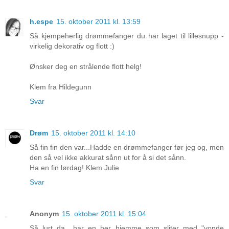
h.espe
15. oktober 2011 kl. 13:59
Så kjempeherlig drømmefanger du har laget til lillesnupp -
virkelig dekorativ og flott :)
Ønsker deg en strålende flott helg!
Klem fra Hildegunn
Svar
Drøm
15. oktober 2011 kl. 14:10
Så fin fin den var...Hadde en drømmefanger før jeg og, men
den så vel ikke akkurat sånn ut for å si det sånn.
Ha en fin lørdag! Klem Julie
Svar
Anonym
15. oktober 2011 kl. 15:04
Så lurt da....har en her hjemme som sliter med "vonde