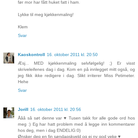
før mor har fått huket fatt i ham.
Lykke til meg kjøkkenmaling!
Klem
Svar
Kaoskontroll
16. oktober 2011 kl. 20:50
Æsj... MED kjøkkenmaling selvfølgelig! ;) Er visst
skriveleifenes dag i dag. Kom en på innlegget mitt også, og
jeg fikk ikke redigere i dag. Slikt irriterer Miss Petimeter.
Hehe
Svar
Jorill
16. oktober 2011 kl. 20:56
Ååå så søt denne var ♥ Tusen takk for alle gode ord hos
meg :) Eg har hatt problem med å legge inn kommentarer
hos deg, men i dag ENDELIG:0)
Ønsker deg en fin søndagskveld og ei ny god veke ♥