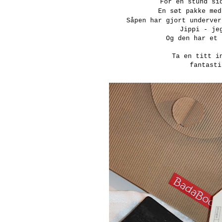
For en stund si
En søt pakke med
Såpen har gjort underver
Jippi - je
Og den har et 
Ta en titt 
fantasti