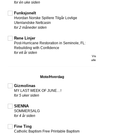
for én uke siden
Funksjonelt
Hvordan Norske Spillere Tilgår Lovlige
Utenlandske Nettcasin
for 2 måneder siden
Rene Linjer
Post-Hurricane Restoration in Seminole, FL:
Rebuilding with Confidence
for ett år siden
Vis
alle
Mote/Hverdag
Gizmolinas
MY LAST WEEK OF JUNE…!
for 5 uker siden
SIENNA
SOMMERSALG
for 4 år siden
Fine Ting
Catholic Baptism Free Printable Baptism