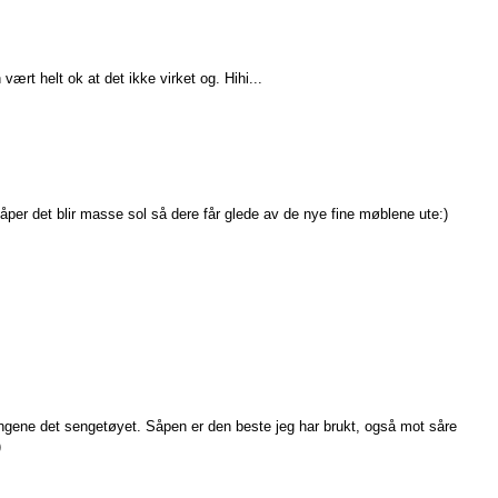
rt helt ok at det ikke virket og. Hihi...
håper det blir masse sol så dere får glede av de nye fine møblene ute:)
engene det sengetøyet. Såpen er den beste jeg har brukt, også mot såre
)