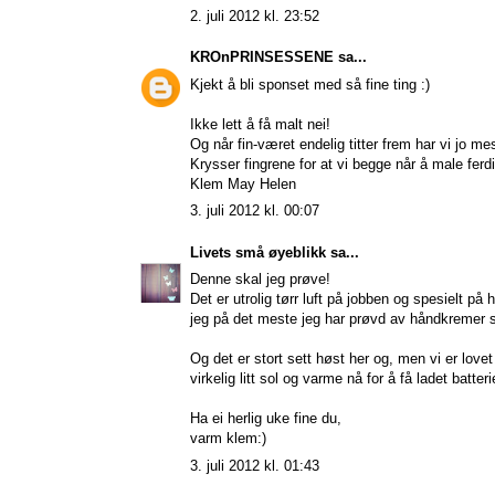
2. juli 2012 kl. 23:52
KROnPRINSESSENE
sa...
Kjekt å bli sponset med så fine ting :)
Ikke lett å få malt nei!
Og når fin-været endelig titter frem har vi jo mes
Krysser fingrene for at vi begge når å male ferd
Klem May Helen
3. juli 2012 kl. 00:07
Livets små øyeblikk
sa...
Denne skal jeg prøve!
Det er utrolig tørr luft på jobben og spesielt p
jeg på det meste jeg har prøvd av håndkremer så d
Og det er stort sett høst her og, men vi er love
virkelig litt sol og varme nå for å få ladet batter
Ha ei herlig uke fine du,
varm klem:)
3. juli 2012 kl. 01:43