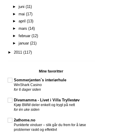
►
juni
(11)
►
mai
(17)
►
april
(13)
►
mars
(14)
►
februar
(12)
►
januar
(21)
►
2011
(117)
Mine favoritter
Sommerjenten`s interiørhule
WinShark Casino
for 6 dager siden
Divamamma - Livet i Villa Tryllestøv
Kjøp BMW deler enkelt og trygt på nett
for én uke siden
2athome.no
Punkterte vinduer – slik går du frem for å løse
problemer raskt og effektivt