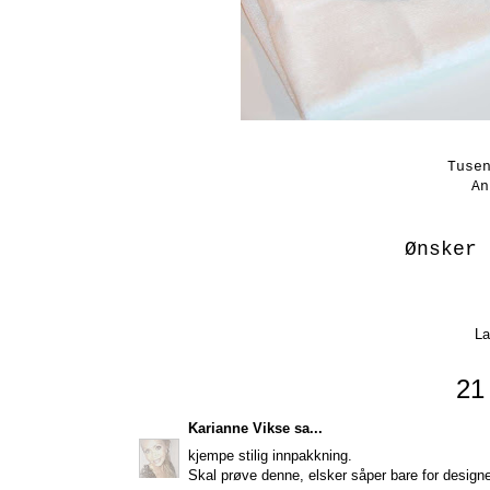
Tuse
An
Ønsker 
La
21
Karianne Vikse
sa...
kjempe stilig innpakkning.
Skal prøve denne, elsker såper bare for design