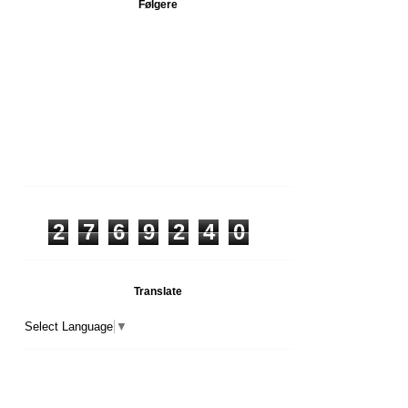
Følgere
2
7
6
9
2
4
0
Translate
Select Language
▼