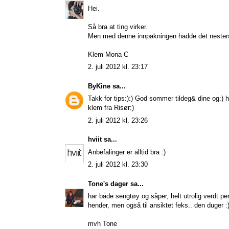
Hei.
Så bra at ting virker.
Men med denne innpakningen hadde det nesten væ
Klem Mona C
2. juli 2012 kl. 23:17
ByKine
sa...
Takk for tips:):) God sommer tildeg& dine og:) 
klem fra Risør:)
2. juli 2012 kl. 23:26
hviit
sa...
Anbefalinger er alltid bra :)
2. juli 2012 kl. 23:30
Tone's dager
sa...
har både sengtøy og såper, helt utrolig verdt p
hender, men også til ansiktet feks.. den duger :
mvh Tone