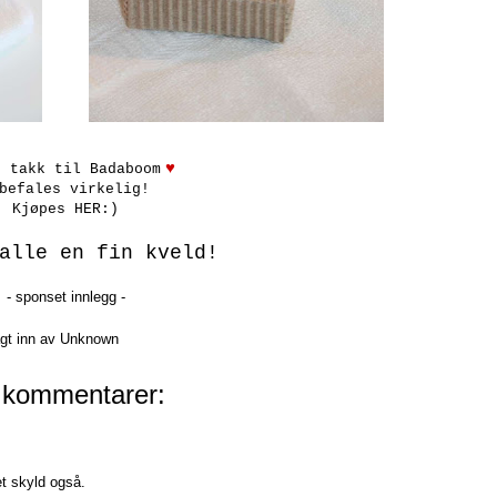
♥
n takk til Badaboom
befales virkelig!
Kjøpes
HER
:)
alle en fin kveld!
- sponset innlegg -
gt inn av
Unknown
 kommentarer:
et skyld også.