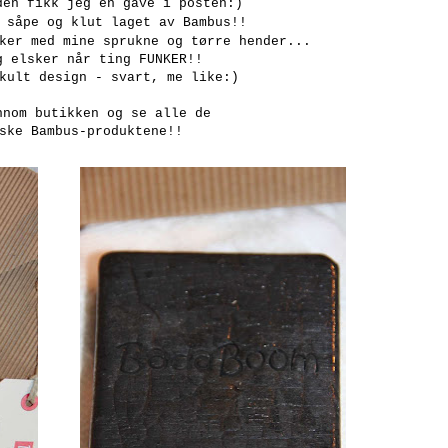
den fikk jeg en gave i posten:)
 såpe og klut laget av Bambus!!
ker med mine sprukne og tørre hender...
g elsker når ting FUNKER!!
kult design - svart, me like:)
innom
butikken
og se alle de
ske Bambus-produktene!!