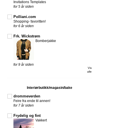
Invitations Templates
for 5 år siden
Polliani.com
Shopping- favoritten!
for 6 år siden
Frk. Wickstrøm
Bomberjakke
for 9 år siden
Vis
alle
Interiørbutikk/magasin/bake
drommeverden
Feire fra ende til annen!
for 7 år siden
Frydelig og fint
Vakkert