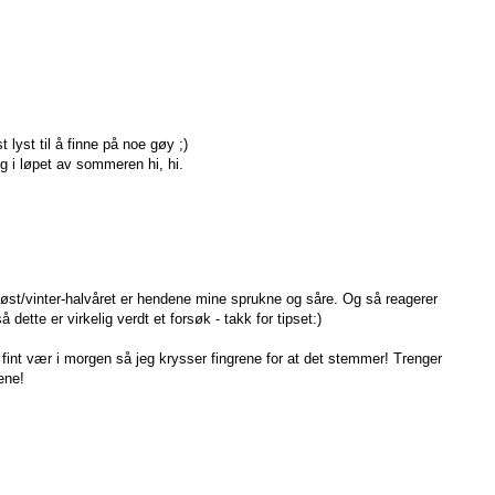
t lyst til å finne på noe gøy ;)
ig i løpet av sommeren hi, hi.
å høst/vinter-halvåret er hendene mine sprukne og såre. Og så reagerer
ette er virkelig verdt et forsøk - takk for tipset:)
t fint vær i morgen så jeg krysser fingrene for at det stemmer! Trenger
iene!