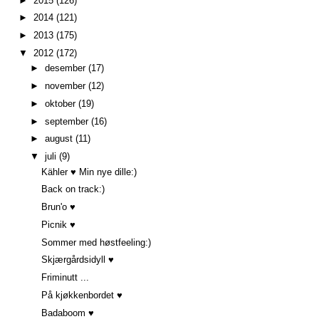
►
2015
(126)
►
2014
(121)
►
2013
(175)
▼
2012
(172)
►
desember
(17)
►
november
(12)
►
oktober
(19)
►
september
(16)
►
august
(11)
▼
juli
(9)
Kähler ♥ Min nye dille:)
Back on track:)
Brun'o ♥
Picnik ♥
Sommer med høstfeeling:)
Skjærgårdsidyll ♥
Friminutt ...
På kjøkkenbordet ♥
Badaboom ♥