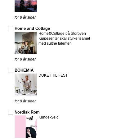
for 8 år siden
Home and Cottage
Home&Cottage på Storbyen
Kjøpesenter skal styrke teamet
med sultne talenter
for 8 år siden
BOHEMIA
DUKET TIL FEST
for 9 år siden
Nordisk Rom
Kundekveld