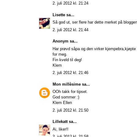
2. juli 2012 kl. 21:24
Lisette
sa...
Så god ut, ser flere har dette merket på blogg
2. juli 2012 kl. 21:44
Anonym sa...
Har prøvd såpa og den virker kjempebra,kjøpte o
for meg.
Fin kveld til deg!
Klem
2. juli 2012 kl. 21:46
Mon millèsime
sa...
OOh takk for tipset.
God sommer :)
Klem Ellen
2. juli 2012 kl. 21:50
Lillekatt
sa...
Ai, liker!!
2. juli 2012 kl. 21:58