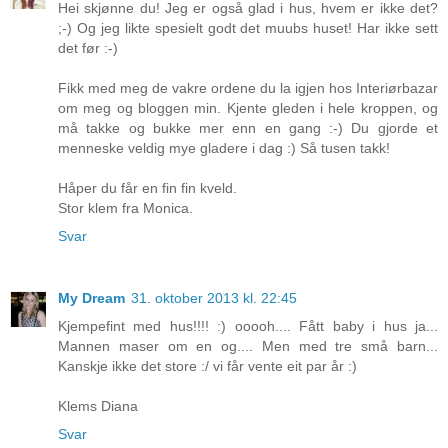
Hei skjønne du! Jeg er også glad i hus, hvem er ikke det?
;-) Og jeg likte spesielt godt det muubs huset! Har ikke sett
det før :-)
Fikk med meg de vakre ordene du la igjen hos Interiørbazar
om meg og bloggen min. Kjente gleden i hele kroppen, og
må takke og bukke mer enn en gang :-) Du gjorde et
menneske veldig mye gladere i dag :) Så tusen takk!
Håper du får en fin fin kveld.
Stor klem fra Monica.
Svar
My Dream
31. oktober 2013 kl. 22:45
Kjempefint med hus!!!! :) ooooh.... Fått baby i hus ja...
Mannen maser om en og.... Men med tre små barn...
Kanskje ikke det store :/ vi får vente eit par år :)
Klems Diana
Svar