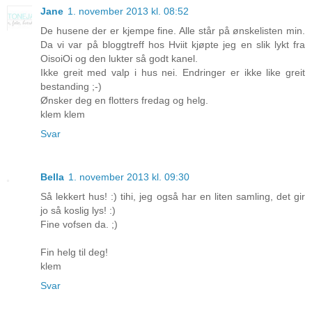
Jane
1. november 2013 kl. 08:52
De husene der er kjempe fine. Alle står på ønskelisten min.
Da vi var på bloggtreff hos Hviit kjøpte jeg en slik lykt fra
OisoiOi og den lukter så godt kanel.
Ikke greit med valp i hus nei. Endringer er ikke like greit
bestanding ;-)
Ønsker deg en flotters fredag og helg.
klem klem
Svar
Bella
1. november 2013 kl. 09:30
Så lekkert hus! :) tihi, jeg også har en liten samling, det gir
jo så koslig lys! :)
Fine vofsen da. ;)
Fin helg til deg!
klem
Svar