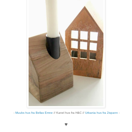
-
Muubs hus fra Bellas Emne
// Kanel hus fra H&C //
Urbania hus fra 2ispann
-
♥