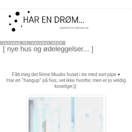
torsdag 31. oktober 2013
[ nye hus og ødeleggelser... ]
Fått meg det fiiiine Muubs huset i tre med sort pipe
♥
Har en "hangup" på hus, vet ikke hvorfor, men er jo veldig
koselige:))