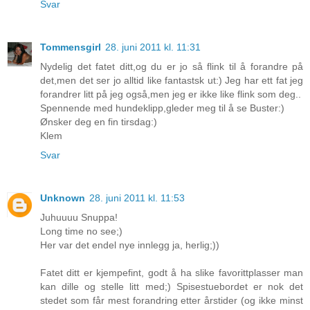
Svar
Tommensgirl
28. juni 2011 kl. 11:31
Nydelig det fatet ditt,og du er jo så flink til å forandre på
det,men det ser jo alltid like fantastsk ut:) Jeg har ett fat jeg
forandrer litt på jeg også,men jeg er ikke like flink som deg..
Spennende med hundeklipp,gleder meg til å se Buster:)
Ønsker deg en fin tirsdag:)
Klem
Svar
Unknown
28. juni 2011 kl. 11:53
Juhuuuu Snuppa!
Long time no see;)
Her var det endel nye innlegg ja, herlig;))
Fatet ditt er kjempefint, godt å ha slike favorittplasser man
kan dille og stelle litt med;) Spisestuebordet er nok det
stedet som får mest forandring etter årstider (og ikke minst