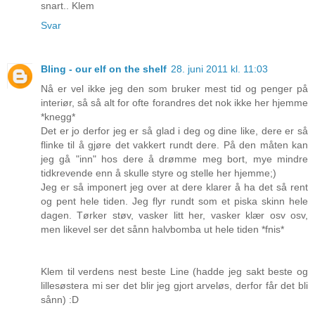
snart.. Klem
Svar
Bling - our elf on the shelf
28. juni 2011 kl. 11:03
Nå er vel ikke jeg den som bruker mest tid og penger på
interiør, så så alt for ofte forandres det nok ikke her hjemme
*knegg*
Det er jo derfor jeg er så glad i deg og dine like, dere er så
flinke til å gjøre det vakkert rundt dere. På den måten kan
jeg gå "inn" hos dere å drømme meg bort, mye mindre
tidkrevende enn å skulle styre og stelle her hjemme;)
Jeg er så imponert jeg over at dere klarer å ha det så rent
og pent hele tiden. Jeg flyr rundt som et piska skinn hele
dagen. Tørker støv, vasker litt her, vasker klær osv osv,
men likevel ser det sånn halvbomba ut hele tiden *fnis*
Klem til verdens nest beste Line (hadde jeg sakt beste og
lillesøstera mi ser det blir jeg gjort arveløs, derfor får det bli
sånn) :D