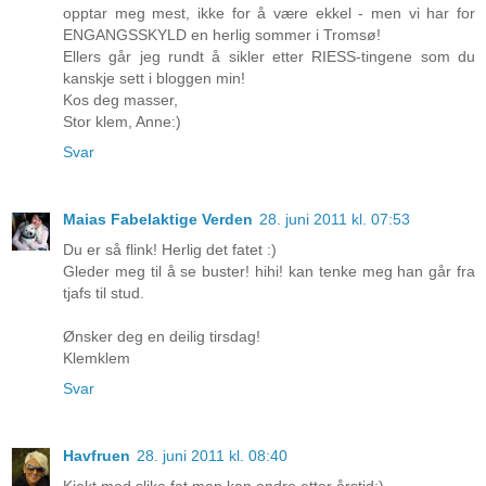
opptar meg mest, ikke for å være ekkel - men vi har for
ENGANGSSKYLD en herlig sommer i Tromsø!
Ellers går jeg rundt å sikler etter RIESS-tingene som du
kanskje sett i bloggen min!
Kos deg masser,
Stor klem, Anne:)
Svar
Maias Fabelaktige Verden
28. juni 2011 kl. 07:53
Du er så flink! Herlig det fatet :)
Gleder meg til å se buster! hihi! kan tenke meg han går fra
tjafs til stud.
Ønsker deg en deilig tirsdag!
Klemklem
Svar
Havfruen
28. juni 2011 kl. 08:40
Kjekt med slike fat man kan endre etter årstid:)