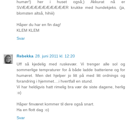
humør!) her i huset også;) Akkurat nå er
SVÆÆÆÆÆÆÆÆÆÆÆR krukke med hundekjeks. (ja,
blomsten altså, hihiii)
Håper du har en fin dag!
KLEM KLEM
Svar
Rebekka
28. juni 2011 kl. 12:20
Uff så kjedelig med ruskevær. Vi trenger alle sol og
sommerlige tempraturer for å både ladde batteriene og for
humøret. Men det hjelper jo litt på med litt ordnings og
forandring i hjemmet....i hvertfall en stund.
Vi har heldigvis hatt rimelig bra vær de siste dagene, herlig
:o)
Håper finværet kommer til dere også snart.
Ha en flott dag :o)
Svar