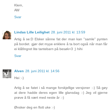
Klem,
AW
Svar
Lindas Lille Leilighet
28. juni 2011 kl. 13:59
Artig å se:D Elsker sånne fat der man kan ''samle'' pynten
på bordet. gjør det myye enklere å ta bort også når man får
ei klåfingret lite tantebarn på besøk<3 ;) hihi
Svar
Alven
28. juni 2011 kl. 14:56
Hei :-)
Artig å se fatet i så mange forskjellige versjoner :-) Så gøy
at dere hadde deres egen lille glansdag :-) Jeg vil gjerne
prøve å få vært med neste år :-)
Ønsker deg en flott uke :-)