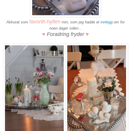
favoritt-hyllen
Akkurat som
min, som jeg hadde et
innlegg
om for
noen dager siden...
♥
Foradring fryder
♥