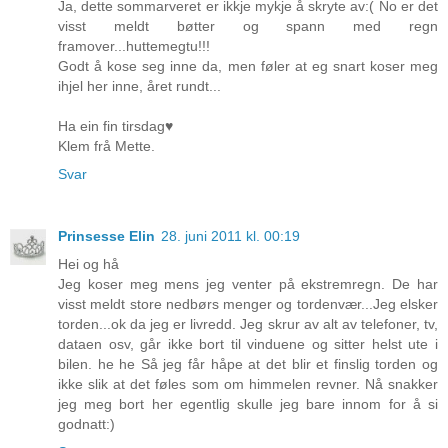
Ja, dette sommarveret er ikkje mykje å skryte av:( No er det
visst meldt bøtter og spann med regn
framover...huttemegtu!!!
Godt å kose seg inne da, men føler at eg snart koser meg
ihjel her inne, året rundt...
Ha ein fin tirsdag♥
Klem frå Mette.
Svar
Prinsesse Elin
28. juni 2011 kl. 00:19
Hei og hå
Jeg koser meg mens jeg venter på ekstremregn. De har
visst meldt store nedbørs menger og tordenvær...Jeg elsker
torden...ok da jeg er livredd. Jeg skrur av alt av telefoner, tv,
dataen osv, går ikke bort til vinduene og sitter helst ute i
bilen. he he Så jeg får håpe at det blir et finslig torden og
ikke slik at det føles som om himmelen revner. Nå snakker
jeg meg bort her egentlig skulle jeg bare innom for å si
godnatt:)