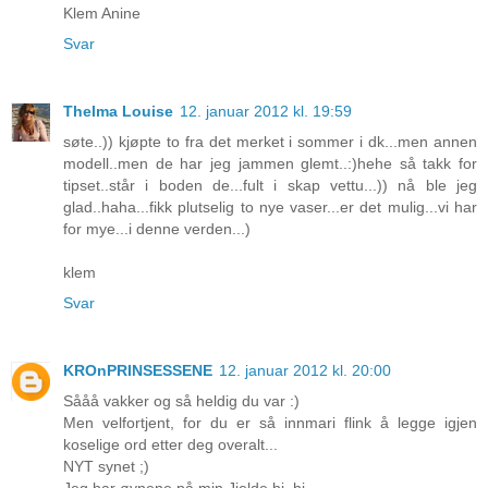
Klem Anine
Svar
Thelma Louise
12. januar 2012 kl. 19:59
søte..)) kjøpte to fra det merket i sommer i dk...men annen
modell..men de har jeg jammen glemt..:)hehe så takk for
tipset..står i boden de...fult i skap vettu...)) nå ble jeg
glad..haha...fikk plutselig to nye vaser...er det mulig...vi har
for mye...i denne verden...)
klem
Svar
KROnPRINSESSENE
12. januar 2012 kl. 20:00
Sååå vakker og så heldig du var :)
Men velfortjent, for du er så innmari flink å legge igjen
koselige ord etter deg overalt...
NYT synet ;)
Jeg har øynene på min Jielde hi, hi.