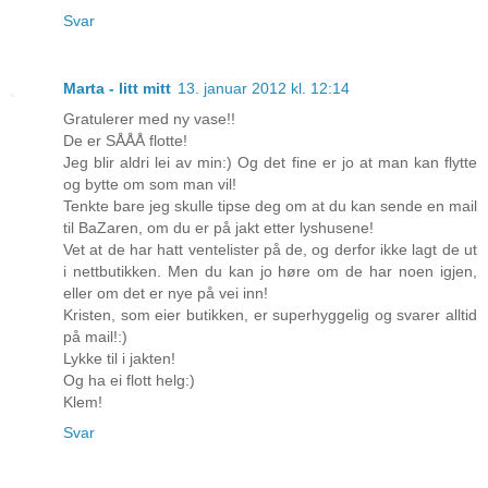
Svar
Marta - litt mitt
13. januar 2012 kl. 12:14
Gratulerer med ny vase!!
De er SÅÅÅ flotte!
Jeg blir aldri lei av min:) Og det fine er jo at man kan flytte
og bytte om som man vil!
Tenkte bare jeg skulle tipse deg om at du kan sende en mail
til BaZaren, om du er på jakt etter lyshusene!
Vet at de har hatt ventelister på de, og derfor ikke lagt de ut
i nettbutikken. Men du kan jo høre om de har noen igjen,
eller om det er nye på vei inn!
Kristen, som eier butikken, er superhyggelig og svarer alltid
på mail!:)
Lykke til i jakten!
Og ha ei flott helg:)
Klem!
Svar