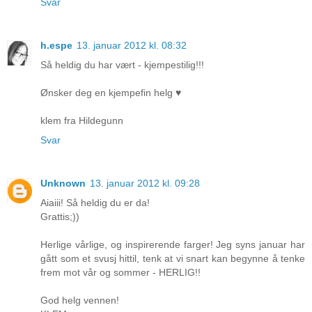
Svar
h.espe
13. januar 2012 kl. 08:32
Så heldig du har vært - kjempestilig!!!
Ønsker deg en kjempefin helg ♥
klem fra Hildegunn
Svar
Unknown
13. januar 2012 kl. 09:28
Aiaiii! Så heldig du er da!
Grattis;))
Herlige vårlige, og inspirerende farger! Jeg syns januar har
gått som et svusj hittil, tenk at vi snart kan begynne å tenke
frem mot vår og sommer - HERLIG!!
God helg vennen!