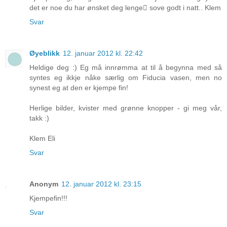
det er noe du har ønsket deg lenge sove godt i natt.. Klem
Svar
Øyeblikk
12. januar 2012 kl. 22:42
Heldige deg :) Eg må innrømma at til å begynna med så
syntes eg ikkje nåke særlig om Fiducia vasen, men no
synest eg at den er kjempe fin!
Herlige bilder, kvister med grønne knopper - gi meg vår,
takk :)
Klem Eli
Svar
Anonym
12. januar 2012 kl. 23:15
Kjempefin!!!
Svar