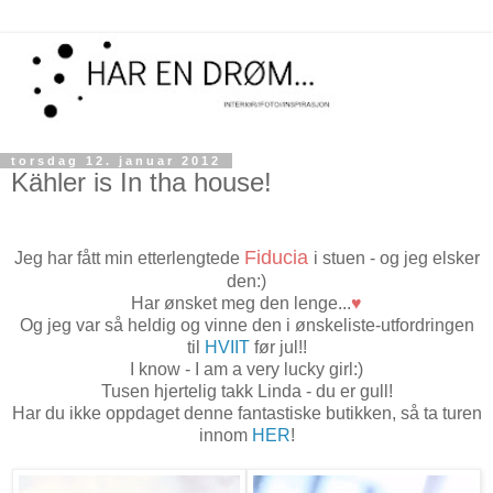
torsdag 12. januar 2012
Kähler is In tha house!
Fiducia
Jeg har fått min etterlengtede
i stuen - og jeg elsker
den:)
Har ønsket meg den lenge...
♥
Og jeg var så heldig og vinne den i ønskeliste-utfordringen
til
HVIIT
før jul!!
I know - I am a very lucky girl:)
Tusen hjertelig takk Linda - du er gull!
Har du ikke oppdaget denne fantastiske butikken, så ta turen
innom
HER
!